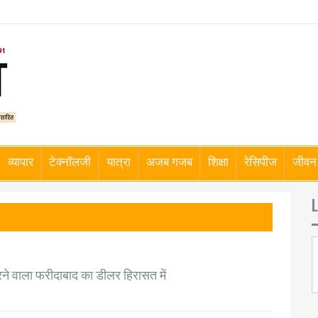
व्यापार
टेक्नॉलजी
यात्रा
अजब गजब
शिक्षा
रेसिपीज
जीवन 
L
रने वाला फरीदाबाद का डीलर हिरासत में