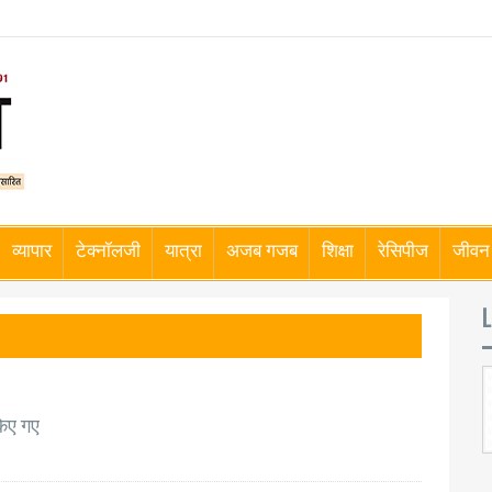
व्यापार
टेक्नॉलजी
यात्रा
अजब गजब
शिक्षा
रेसिपीज
जीवन 
L
किए गए