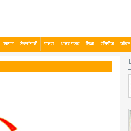
व्यापार
टेक्नॉलजी
यात्रा
अजब गजब
शिक्षा
रेसिपीज
जीवन 
L