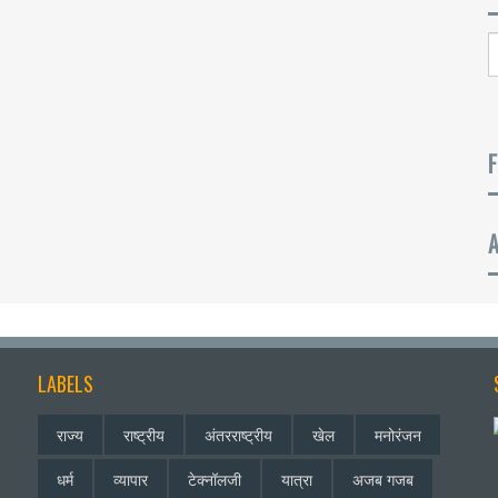
F
LABELS
राज्य
राष्ट्रीय
अंतरराष्ट्रीय
खेल
मनोरंजन
धर्म
व्यापार
टेक्नॉलजी
यात्रा
अजब गजब