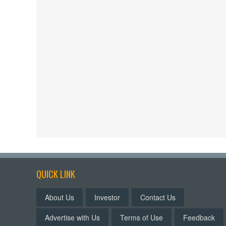
QUICK LINK
About Us
Investor
Contact Us
Advertise with Us
Terms of Use
Feedback