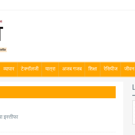
व्यापार
टेक्नॉलजी
यात्रा
अजब गजब
शिक्षा
रेसिपीज
जीवन 
L
ा इस्तीफा