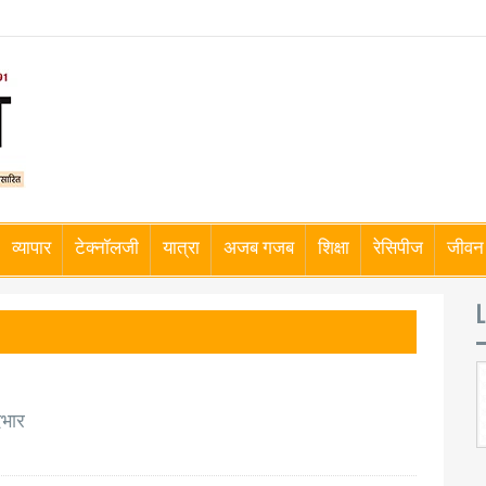
व्यापार
टेक्नॉलजी
यात्रा
अजब गजब
शिक्षा
रेसिपीज
जीवन 
L
दभार