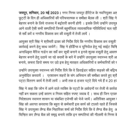
जयपुर, शनिवार, 20 मई 2023।
नगर निगम जयपुर हैरिटेज के नवनियुक्त आयु
छुट्टी के दिन ही अधिकारियों की परिचयात्मक व समीक्षा बैठक ली । श्री सिंह न
बेहत्तर बनाने के लिये राजस्व में बढ़ोतरी करनी होगी । इसके लिये उन्होंने उपायु
आने वाली ऐसी सभी सम्पतियों जिनमें बहुमंजिला व्यावसायिक गतिविधियां चल रही 
से सर्वे करें व नगरीय विकास कर की वसूली में तेजी लायें ।
आयुक्त श्री सिंह ने श्रीमती ढाका को निर्देश दिये कि नगरीय विकास कर वसूली हे
कार्रवाई करने हेतु साथ जायेगें। सिंह ने होर्डिंग्स व यूनिपोल हेतु नई साईट चिन्
अनाधिकृत मैरिज गार्डन का सर्वे कर सूची बनाने व इनसे शुल्क वसूली हेतु आवश्
बेहत्तर बनाने हेतु उठाये जा रहे कदमों के बारे में उन्होंने उपायुक्त स्वास्थ्
बनाये, कचरा डिपो समय पर उठे इस हेतु मातहत अधिकारियों व कर्मचारियों को पाब
उन्होंने उपायुक्त स्वास्थ्य को निर्देश दिये कि वे डिवाईडर सहित सड़को की बढ़ि
अनुमोदित करवायें । प्रशासन शहरों के संग अभियान की समीक्षा करते हुए श्री सि
पट्टा वितरण कार्य में तेजी लायें । अभी तक 6 हजार पट्टे दिये गये हैं व 20 ह
सिंह ने कहा कि जोन में आने वाले व्यक्ति के पट्टों के आवेदनों पर तेजी से कार्रव
नहीं बन सकता उन्हें कारण व नियम सहित स्पष्ट जवाब दें । साथ ही जिन प्रक
निदेशालय स्वायत्त शासन या संबधित एजेन्सी को भेजे जायें। अतिरिक्त आयुक्त श्री 
सिंह को अवगत करवाया कि बहुत से कर्मचारी इस कार्य को टालते रहते हैं जिससे 
सिंह ने उपायुक्त लैण्ड बैंक निहारिका शर्मा को निर्देश दिये कि वे लैण्ड बैंक ह
चिन्हित कर लैण्ड बैक को समृद्व बनाये ताकि इन सम्पतियां की नीलामी से निगम के