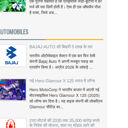
एक पुरानी कहावत है कि प्राकृतिक जड़ी-बूटियों में हर
मर्ज की दवा छिपी होती है। ऐसा ही एक औषधीय पौधा
है वासा, जिसे अड...
AUTOMOBILES
BAJAJ AUTO की बिक्री 5 लाख के पार
भारतीय ऑटोमोबाइल सेक्टर में एक बार फिर देसी
कंपनी Bajaj Auto ने अपनी मजबूत पकड़ का
प्रदर्शन किया है। अप्रैल 2026 के आंकड़े ...
नई Hero Glamour X 125 भारत में लॉन्च
Hero MotoCorp ने भारतीय बाजार में अपनी नई
मोटरसाइकिल Hero Glamour X 125 (2025)
को लॉन्च कर दिया है। यह बाइक कंपनी की लोकप्रिय
Glamour सीरीज़ का...
टाटा मोटर्स की 2030 तक 35,000 करोड़ रुपये
के निवेश की योजना, सात नए मॉडल लाने की