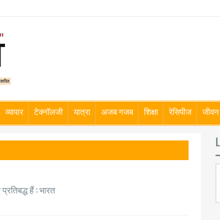
व्यापार
टेक्नॉलजी
यात्रा
अजब गजब
शिक्षा
रेसिपीज
जीवन 
L
रतिबद्ध हैं : भारत