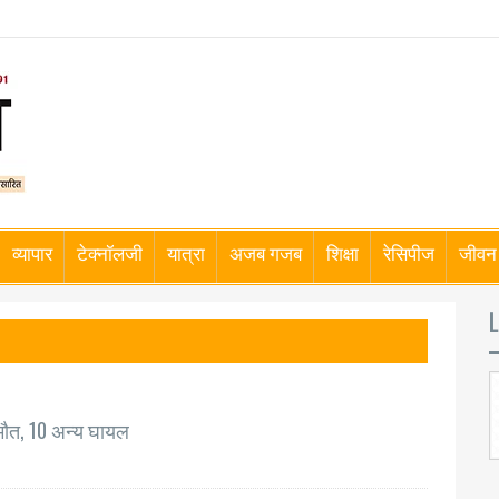
व्यापार
टेक्नॉलजी
यात्रा
अजब गजब
शिक्षा
रेसिपीज
जीवन 
L
 मौत, 10 अन्य घायल