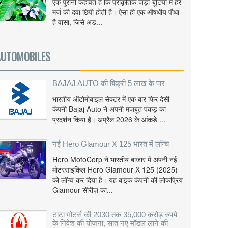
एक पुरानी कहावत है कि प्राकृतिक जड़ी-बूटियों में हर
मर्ज की दवा छिपी होती है। ऐसा ही एक औषधीय पौधा
है वासा, जिसे अड...
AUTOMOBILES
BAJAJ AUTO की बिक्री 5 लाख के पार
भारतीय ऑटोमोबाइल सेक्टर में एक बार फिर देसी
कंपनी Bajaj Auto ने अपनी मजबूत पकड़ का
प्रदर्शन किया है। अप्रैल 2026 के आंकड़े ...
नई Hero Glamour X 125 भारत में लॉन्च
Hero MotoCorp ने भारतीय बाजार में अपनी नई
मोटरसाइकिल Hero Glamour X 125 (2025)
को लॉन्च कर दिया है। यह बाइक कंपनी की लोकप्रिय
Glamour सीरीज़ का...
टाटा मोटर्स की 2030 तक 35,000 करोड़ रुपये
के निवेश की योजना, सात नए मॉडल लाने की