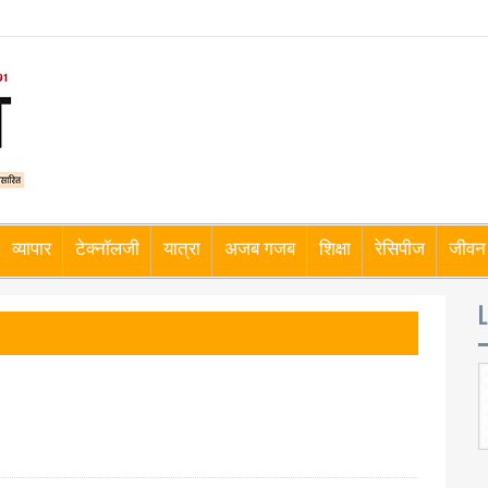
व्यापार
टेक्नॉलजी
यात्रा
अजब गजब
शिक्षा
रेसिपीज
जीवन 
L