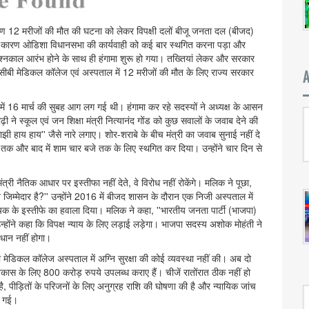
ण 12 मरीजों की मौत की घटना को लेकर विपक्षी दलों बीजू जनता दल (बीजद)
जाने के कारण ओडिशा विधानसभा की कार्यवाही को कई बार स्थगित करना पड़ा और
प्रश्नकाल आरंभ होने के साथ ही हंगामा शुरू हो गया। तख्तियां लेकर और सरकार
सीबी मेडिकल कॉलेज एवं अस्पताल में 12 मरीजों की मौत के लिए राज्य सरकार
ं 16 मार्च की सुबह आग लग गई थी। हंगामा कर रहे सदस्यों ने अध्यक्ष के आसन
ी ने स्कूल एवं जन शिक्षा मंत्री नित्यानंद गोंड को कुछ सवालों के जवाब देने की
 माझी हाय हाय'' जैसे नारे लगाए। शोर-शराबे के बीच मंत्री का जवाब सुनाई नहीं दे
बजे तक और बाद में शाम चार बजे तक के लिए स्थगित कर दिया। उन्होंने चार दिन से
ी नैतिक आधार पर इस्तीफा नहीं देते, वे विरोध नहीं रोकेंगे। मलिक ने पूछा,
िम्मेदार है?'' उन्होंने 2016 में बीजद शासन के दौरान एक निजी अस्पताल में
ायक के इस्तीफे का हवाला दिया। मलिक ने कहा, ''भारतीय जनता पार्टी (भाजपा)
्होंने कहा कि विपक्ष न्याय के लिए लड़ाई लड़ेगा। भाजपा सदस्य अशोक मोहंती ने
ाधान नहीं होगा।
 मेडिकल कॉलेज अस्पताल में अग्नि सुरक्षा की कोई व्यवस्था नहीं की। अब दो
ास के लिए 800 करोड़ रुपये उपलब्ध कराए हैं। चीजें रातोंरात ठीक नहीं हो
ै, पीड़ितों के परिजनों के लिए अनुग्रह राशि की घोषणा की है और न्यायिक जांच
खी गई।