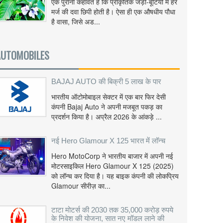
एक पुरानी कहावत है कि प्राकृतिक जड़ी-बूटियों में हर
मर्ज की दवा छिपी होती है। ऐसा ही एक औषधीय पौधा
है वासा, जिसे अड...
AUTOMOBILES
BAJAJ AUTO की बिक्री 5 लाख के पार
भारतीय ऑटोमोबाइल सेक्टर में एक बार फिर देसी
कंपनी Bajaj Auto ने अपनी मजबूत पकड़ का
प्रदर्शन किया है। अप्रैल 2026 के आंकड़े ...
नई Hero Glamour X 125 भारत में लॉन्च
Hero MotoCorp ने भारतीय बाजार में अपनी नई
मोटरसाइकिल Hero Glamour X 125 (2025)
को लॉन्च कर दिया है। यह बाइक कंपनी की लोकप्रिय
Glamour सीरीज़ का...
टाटा मोटर्स की 2030 तक 35,000 करोड़ रुपये
के निवेश की योजना, सात नए मॉडल लाने की