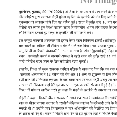
भुवनेश्वर, गुरुवार, 20 मार्च 2026।
ओडिशा के अस्पताल में आग लगने के कार
और कांग्रेस द्वारा स्वास्थ्य मंत्री मुकेश महालिंग के इस्तीफे की मांग किए 
शुक्रवार को लगातार चौथे दिन यह बाधित हुई। सदन में पूर्वाह्न साढ़े 10 बजे 
विरोधी नारे लगाते हुए विपक्षी सदस्य सदन के बीचोंबीच आ गए और कटक के एस
को जिम्मेदार ठहराते हुए मंत्री के इस्तीफे की मांग करने लगे।
इस प्रमुख सरकारी अस्पताल की ट्रॉमा केयर गहन चिकित्सा इकाई (आईसीयू) मे
तक चढ़ने की कोशिश की लेकिन मार्शल ने उन्हें रोक दिया। जब अध्यक्ष सुरमा पाढ़
अनुमति दी तो विपक्षी विधायकों ने ''राम नाम सत्य है'' और ''(मुख्यमंत्री) मोहन
सका। कार्यवाही चलाने में असमर्थ अध्यक्ष ने पहले सदन को पूर्वाह्न साढ़े 11 
जारी गतिरोध खत्म करने के लिए सर्वदलीय बैठक बुलाई।
हालांकि, विपक्ष की मुख्य सचेतक प्रमिला मलिक ने साफ कर दिया कि जब तक मंत्र
''सरकारी अस्पताल में 12 मरीजों की मौत और 11 अन्य के झुलसने के लिए कौन ज
इसी तरह की अग्निकांड त्रासदी के बाद तत्कालीन स्वास्थ्य मंत्री अतनु एस न
सरकार की नैतिकता कहां है? इस बार घटना एक सरकारी संस्थान में हुई है।'' उन
विपक्ष की मांग को खारिज करते हुए कहा कि मंत्री के इस्तीफे से समस्या का सम
मोहंती ने कहा, ''पिछली बीजद सरकार ने अपने 24 साल के कार्यकाल में एससीबी
साल के भीतर भाजपा सरकार ने एससीबी मेडिकल कॉलेज के बुनियादी ढांचे के विक
सकती थीं।'' उन्होंने कहा कि सरकार ने चार अधिकारियों को निलंबित कर दिया ह
के आदेश भी दिए हैं। सदन में पिछले तीन दिन से इस मुद्दे पर ऐसी ही स्थिति दे