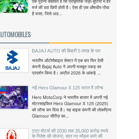
एक पुरानी कहावत है कि प्राकृतिक जड़ी-बूटियों में हर
मर्ज की दवा छिपी होती है। ऐसा ही एक औषधीय पौधा
है वासा, जिसे अड...
AUTOMOBILES
BAJAJ AUTO की बिक्री 5 लाख के पार
भारतीय ऑटोमोबाइल सेक्टर में एक बार फिर देसी
कंपनी Bajaj Auto ने अपनी मजबूत पकड़ का
प्रदर्शन किया है। अप्रैल 2026 के आंकड़े ...
नई Hero Glamour X 125 भारत में लॉन्च
Hero MotoCorp ने भारतीय बाजार में अपनी नई
मोटरसाइकिल Hero Glamour X 125 (2025)
को लॉन्च कर दिया है। यह बाइक कंपनी की लोकप्रिय
Glamour सीरीज़ का...
टाटा मोटर्स की 2030 तक 35,000 करोड़ रुपये
के निवेश की योजना, सात नए मॉडल लाने की