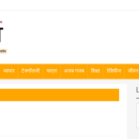
व्यापार
टेक्नॉलजी
यात्रा
अजब गजब
शिक्षा
रेसिपीज
जीवन 
L