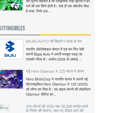
एक पुरानी कहावत है कि प्राकृतिक जड़ी-बूटियों में हर
मर्ज की दवा छिपी होती है। ऐसा ही एक औषधीय पौधा
है वासा, जिसे अड...
AUTOMOBILES
BAJAJ AUTO की बिक्री 5 लाख के पार
भारतीय ऑटोमोबाइल सेक्टर में एक बार फिर देसी
कंपनी Bajaj Auto ने अपनी मजबूत पकड़ का
प्रदर्शन किया है। अप्रैल 2026 के आंकड़े ...
नई Hero Glamour X 125 भारत में लॉन्च
Hero MotoCorp ने भारतीय बाजार में अपनी नई
मोटरसाइकिल Hero Glamour X 125 (2025)
को लॉन्च कर दिया है। यह बाइक कंपनी की लोकप्रिय
Glamour सीरीज़ का...
टाटा मोटर्स की 2030 तक 35,000 करोड़ रुपये
के निवेश की योजना, सात नए मॉडल लाने की