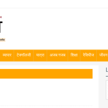
व्यापार
टेक्नॉलजी
यात्रा
अजब गजब
शिक्षा
रेसिपीज
जीवन 
L