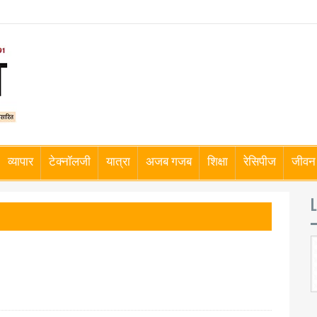
व्यापार
टेक्नॉलजी
यात्रा
अजब गजब
शिक्षा
रेसिपीज
जीवन 
L