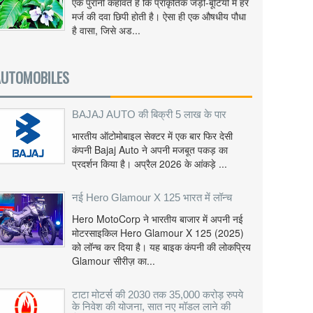
एक पुरानी कहावत है कि प्राकृतिक जड़ी-बूटियों में हर
मर्ज की दवा छिपी होती है। ऐसा ही एक औषधीय पौधा
है वासा, जिसे अड...
AUTOMOBILES
BAJAJ AUTO की बिक्री 5 लाख के पार
भारतीय ऑटोमोबाइल सेक्टर में एक बार फिर देसी
कंपनी Bajaj Auto ने अपनी मजबूत पकड़ का
प्रदर्शन किया है। अप्रैल 2026 के आंकड़े ...
नई Hero Glamour X 125 भारत में लॉन्च
Hero MotoCorp ने भारतीय बाजार में अपनी नई
मोटरसाइकिल Hero Glamour X 125 (2025)
को लॉन्च कर दिया है। यह बाइक कंपनी की लोकप्रिय
Glamour सीरीज़ का...
टाटा मोटर्स की 2030 तक 35,000 करोड़ रुपये
के निवेश की योजना, सात नए मॉडल लाने की