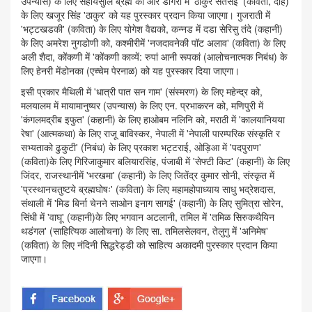
उपन्यास) के लिए सहायसुलि ब्रह्म को और डोगरी में 'ठाकुर सतसई' (कविता, दोहे)
के लिए खजूर सिंह 'ठाकुर' को यह पुरस्कार प्रदान किया जाएगा। गुजराती में
'भट्टखडकी' (कविता) के लिए योगेश वैद्यको, कन्नड में दडा सेरिसु तंदे (कहानी)
के लिए अमरेश नुगडोणी को, कश्मीरीमें 'नजदावनेकी पॉट अलाव' (कविता) के लिए
अली शैदा, कोंकणी में 'कोंकणी काव्यें: रुपां आनी रूपकां (आलोचनात्मक निबंध) के
लिए हेनरी मेंडोनका (एच्चेम पेरनाळ) को यह पुरस्कार दिया जाएगा।
इसी प्रकार मैथिली में 'धात्री पात सन गाम' (संस्मरण) के लिए महेन्द्र को,
मलयालम में मायामानुष्यर (उपन्यास) के लिए एन. प्रभाकरन को, मणिपुरी में
'कंगलमद्रीब इफुत' (कहानी) के लिए हाओबम नलिनि को, मराठी में 'कालयानियया
रेषा' (आत्मकथा) के लिए राजू बाविस्कर, नेपाली में 'नेपाली पारम्परिक संस्कृति र
सभ्यताको ढुकुटी' (निबंध) के लिए प्रकाश भट्टराई, ओड़िआ में 'पदपुराण'
(कविता)के लिए गिरिजाकुमार बलियारसिंह, पंजाबी में 'सेफ्टी किट' (कहानी) के लिए
जिंदर, राजस्थानीमें 'भरखमा' (कहानी) के लिए जितेंद्र कुमार सोनी, संस्कृत में
'प्रस्थानचतुष्टये ब्रह्मघोषः' (कविता) के लिए महामहोपाध्याय साधु भद्रेशदास,
संथाली में 'मिड बिर्ना चेनने साओन इनाग सागई' (कहानी) के लिए सुमित्रा सोरेन,
सिंधी में 'वाघू' (कहानी)के लिए भगवान अटलानी, तमिल में 'तमिळ सिरुकथैयिन
थडंगल' (साहित्यिक आलोचना) के लिए सा. तमिलसेलवन, तेलुगु में 'अनिमेष'
(कविता) के लिए नंदिनी सिद्धरेड्डी को साहित्य अकादमी पुरस्कार प्रदान किया
जाएगा।