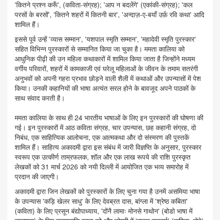
'कितने प्रश्न करूँ', (कविता-संग्रह); 'आप न बदलेंगे' (एकांकी-संग्रह); 'कल
परसों के बरसों', 'कितने शहरों में कितनी बार', 'अन्‍दाज़-ए-बयाँ उर्फ़ रवि कथा' आदि
शामिल हैं।
इससे पूर्व उन्हें 'व्यास सम्मान', 'यशपाल स्मृति सम्मान', 'महादेवी स्मृति पुरस्कार'
सहित विभिन्न पुरस्कारों से सम्मानित किया जा चुका है। ममता कालिया को
आधुनिक पीढ़ी की उन महिला कथाकारों में शामिल किया जाता है जिन्होंने मध्यम
वर्गीय परिवारों, शहरों में कामकाजी एवं घरेलू महिलाओं के जीवन के तमाम सतरंगी
अनुभवों को अपनी गहरा प्रभाव छोड़ने वाली शैली में कथाओं और उपन्यासों में पेश
किया। उनकी कहानियों की भाषा अत्यंत सरल होने के बावजूद अपने पाठकों के
साथ संवाद करती है।
ममता कालिया के साथ ही 24 भारतीय भाषाओं के लिए इन पुरस्कारों की घोषणा की
गई। इन पुरस्कारों में आठ कविता संग्रह, चार उपन्यास, छह कहानी संग्रह, दो
निबंध, एक साहित्यिक आलोचना, एक आत्मकथा और दो संस्मरण की पुस्तकें
शामिल हैं। साहित्य अकादमी द्वारा इस संबंध में जारी विज्ञप्ति के अनुसार, पुरस्कार
स्वरूप एक उत्कीर्ण ताम्रफलक, शॉल और एक लाख रूपये की राशि पुरस्कृत
लेखकों को 31 मार्च 2026 को नयी दिल्ली में आयोजित एक भव्य समारोह में
प्रदान की जाएगी।
अकादमी द्वारा जिन लेखकों को पुरस्कारों के लिए चुना गया है उनमें असमिया भाषा
के उपन्यास 'कड़ि खेलर साधु' के लिए देवब्रत दास, बांग्ला में 'श्रेष्ठ कबिता'
(कविता) के लिए प्रसून बंद्योपाध्याय, 'दोंनै लामाः मोनसे गाथोन' (बोडो भाषा में