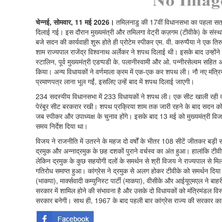
चेन्नई, सोमवार, 11 मई 2026।
तमिलनाडु की 17वीं विधानसभा का पहला सत्र 
दिलाई गई। इस दौरान मुख्यमंत्री और तमिलगा वेट्री कज़गम (टीवीके) के संस्थ
बजे सदन की कार्यवाही शुरू होते ही प्रोटेम स्पीकर एम. वी. करुप्पैया ने एक त
शाम राज्यपाल राजेंद्र विश्वनाथ अर्लेकर ने शपथ दिलाई थी। इसके बाद उन्होंने 
स्टालिन, पूर्व मुख्यमंत्री एडप्पडी के. पलानीस्वामी और ओ. पन्नीरसेल्वम सहित
किया। अन्य विधायकों ने वर्णमाला क्रम में एक-एक कर शपथ ली। नौ नए मंत्र
प्रमाणपत्र लाना भूल गईं, इसलिए उन्हें बाद में शपथ दिलाई जाएगी।
234 सदस्यीय विधानसभा में 233 विधायकों ने शपथ ली। एक सीट खाली रही क्योंक
पेरंबूर सीट बरकरार रखी। शपथ प्रक्रिया शाम तक जारी रहने के बाद सदन को 
जब स्पीकर और उपाध्यक्ष के चुनाव होंगे। इसके बाद 13 मई को मुख्यमंत्री वि
समय निर्देश दिया था।
विजय ने राजनीति में उतरने के महज दो वर्षों के भीतर 108 सीटें जीतकर बड
द्रमुक और अन्नाद्रमुक के छह दशकों पुराने वर्चस्व का अंत हुआ। हालांकि टी
लेकिन द्रमुक के कुछ सहयोगी दलों के समर्थन से श्री विजय ने राज्यपाल से
गतिरोध समाप्त हुआ। कांग्रेस ने द्रमुक से अलग होकर टीवीके को समर्थन दिया 
(भाकपा), मार्क्सवादी कम्युनिस्ट पार्टी (माकपा), वीसीके और आईयूएमएल ने बाहर
सरकार में शामिल होने की संभावना है और उसके दो विधायकों को मंत्रिमंडल व
सरकार बनेगी। साथ ही, 1967 के बाद पहली बार कांग्रेस राज्य की सरकार का