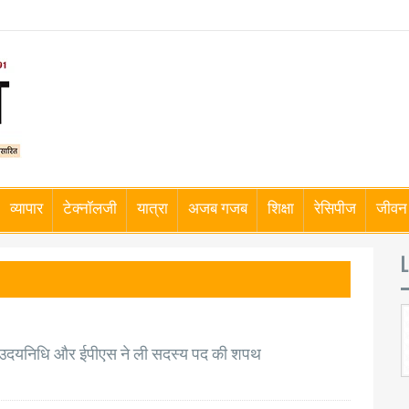
व्यापार
टेक्नॉलजी
यात्रा
अजब गजब
शिक्षा
रेसिपीज
जीवन 
L
, उदयनिधि और ईपीएस ने ली सदस्य पद की शपथ