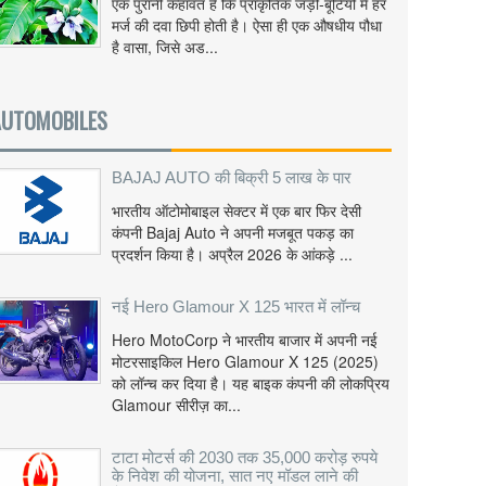
एक पुरानी कहावत है कि प्राकृतिक जड़ी-बूटियों में हर
मर्ज की दवा छिपी होती है। ऐसा ही एक औषधीय पौधा
है वासा, जिसे अड...
AUTOMOBILES
BAJAJ AUTO की बिक्री 5 लाख के पार
भारतीय ऑटोमोबाइल सेक्टर में एक बार फिर देसी
कंपनी Bajaj Auto ने अपनी मजबूत पकड़ का
प्रदर्शन किया है। अप्रैल 2026 के आंकड़े ...
नई Hero Glamour X 125 भारत में लॉन्च
Hero MotoCorp ने भारतीय बाजार में अपनी नई
मोटरसाइकिल Hero Glamour X 125 (2025)
को लॉन्च कर दिया है। यह बाइक कंपनी की लोकप्रिय
Glamour सीरीज़ का...
टाटा मोटर्स की 2030 तक 35,000 करोड़ रुपये
के निवेश की योजना, सात नए मॉडल लाने की